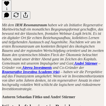
1
Mit dem
IRM Resonanzraum
haben wir als Initiative Regenerative
Marktwirtschaft ein monatliches Begegnungsformat geschaffen, das
bewusst mit der klassischen, frontalen Webinar-Logik bricht. Es ist
ein digitaler Ort für echten Beziehungsaufbau, kollektives Lernen
und tiefgehenden Austausch auf Augenhöhe. Nachdem wir uns im
ersten Resonanzraum am konkreten Beispiel des ökologischen
Bauens und der regionalen Wertschöpfung orientiert und im zweiten
Raum den systemischen blinden Fleck der Ökonomie beleuchtet
haben, stand unser dritter Abend ganz im Zeichen des Kapitals.
Gemeinsam mit unserem Impulsgeber und Gast
André Stürmer
–
Gründer von
Atreyu Investments
und Co-Gründer der
Regenerative Investing Academy (ria)
– haben wir die Perspektive
auf das Finanzsystem umgekehrt: Wenn wir in Investmenthorizonten
von über zehn Jahren denken, ist ein regenerativer Ansatz in einer
hochgradig volatilen Welt schlicht die logischere und risikoärmere
Investitionsstrategie.
Autoren Sebastian Fittko und André Stürmer