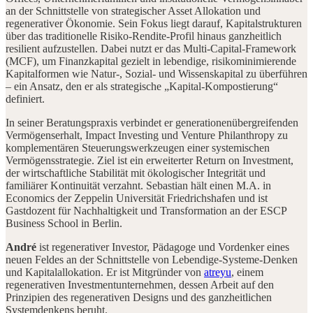
an der Schnittstelle von strategischer Asset Allokation und
regenerativer Ökonomie. Sein Fokus liegt darauf, Kapitalstrukturen
über das traditionelle Risiko-Rendite-Profil hinaus ganzheitlich
resilient aufzustellen. Dabei nutzt er das Multi-Capital-Framework
(MCF), um Finanzkapital gezielt in lebendige, risikominimierende
Kapitalformen wie Natur-, Sozial- und Wissenskapital zu überführen
– ein Ansatz, den er als strategische „Kapital-Kompostierung“
definiert.
In seiner Beratungspraxis verbindet er generationenübergreifenden
Vermögenserhalt, Impact Investing und Venture Philanthropy zu
komplementären Steuerungswerkzeugen einer systemischen
Vermögensstrategie. Ziel ist ein erweiterter Return on Investment,
der wirtschaftliche Stabilität mit ökologischer Integrität und
familiärer Kontinuität verzahnt. Sebastian hält einen M.A. in
Economics der Zeppelin Universität Friedrichshafen und ist
Gastdozent für Nachhaltigkeit und Transformation an der ESCP
Business School in Berlin.
André
ist regenerativer Investor, Pädagoge und Vordenker eines
neuen Feldes an der Schnittstelle von Lebendige-Systeme-Denken
und Kapitalallokation. Er ist Mitgründer von
atreyu
, einem
regenerativen Investmentunternehmen, dessen Arbeit auf den
Prinzipien des regenerativen Designs und des ganzheitlichen
Systemdenkens beruht.