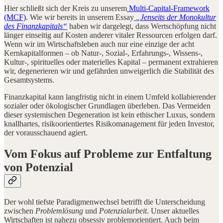
Hier schließt sich der Kreis zu unserem
Multi-Capital-Framework
(MCF)
. Wie wir bereits in unserem Essay
„Jenseits der Monokultur
des Finanzkapitals“
haben wir dargelegt, dass Wertschöpfung nicht
länger einseitig auf Kosten anderer vitaler Ressourcen erfolgen darf.
Wenn wir im Wirtschaftsleben auch nur eine einzige der acht
Kernkapitalformen – ob Natur-, Sozial-, Erfahrungs-, Wissens-,
Kultur-, spirituelles oder materielles Kapital – permanent extrahieren
wir, degenerieren wir und gefährden unweigerlich die Stabilität des
Gesamtsystems.
Finanzkapital kann langfristig nicht in einem Umfeld kollabierender
sozialer oder ökologischer Grundlagen überleben. Das Vermeiden
dieser systemischen Degeneration ist kein ethischer Luxus, sondern
knallhartes, risikoorientiertes Risikomanagement für jeden Investor,
der vorausschauend agiert.
Vom Fokus auf Probleme zur Entfaltung
von Potenzial
Der wohl tiefste Paradigmenwechsel betrifft die Unterscheidung
zwischen
Problemlösung
und
Potenzialarbeit
. Unser aktuelles
Wirtschaften ist nahezu obsessiv problemorientiert. Auch beim