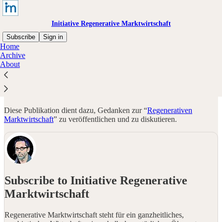
Initiative Regenerative Marktwirtschaft
Subscribe
Sign in
Home
Archive
Was ist das?
About
Diese Publikation dient dazu, Gedanken zur “
Regenerativen
Marktwirtschaft
” zu veröffentlichen und zu diskutieren.
Subscribe to Initiative Regenerative
Marktwirtschaft
Regenerative Marktwirtschaft steht für ein ganzheitliches,