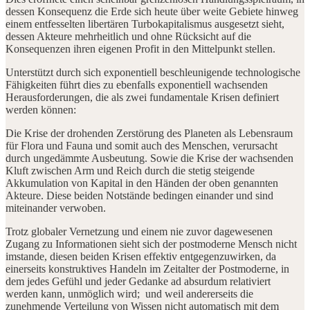
dessen Konsequenz die Erde sich heute über weite Gebiete hinweg
einem entfesselten libertären Turbokapitalismus ausgesetzt sieht,
dessen Akteure mehrheitlich und ohne Rücksicht auf die
Konsequenzen ihren eigenen Profit in den Mittelpunkt stellen.
Unterstützt durch sich exponentiell beschleunigende technologische
Fähigkeiten führt dies zu ebenfalls exponentiell wachsenden
Herausforderungen, die als zwei fundamentale Krisen definiert
werden können:
Die Krise der drohenden Zerstörung des Planeten als Lebensraum
für Flora und Fauna und somit auch des Menschen, verursacht
durch ungedämmte Ausbeutung. Sowie die Krise der wachsenden
Kluft zwischen Arm und Reich durch die stetig steigende
Akkumulation von Kapital in den Händen der oben genannten
Akteure. Diese beiden Notstände bedingen einander und sind
miteinander verwoben.
Trotz globaler Vernetzung und einem nie zuvor dagewesenen
Zugang zu Informationen sieht sich der postmoderne Mensch nicht
imstande, diesen beiden Krisen effektiv entgegenzuwirken, da
einerseits konstruktives Handeln im Zeitalter der Postmoderne, in
dem jedes Gefühl und jeder Gedanke ad absurdum relativiert
werden kann, unmöglich wird; und weil andererseits die
zunehmende Verteilung von Wissen nicht automatisch mit dem