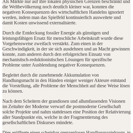
Als Märkte nur auf ihre lokalen physischen Grenzen beschränkt und
die Weltbevölkerung noch deutlich kleiner war, konnten die
negativen Konsequenzen des wirtschaftlichen Handelns ignoriert
werden, indem man das Spielfeld kontinuierlich ausweitete und
damit Kosten unwissend externalisierte.
Durch die Entdeckung fossiler Energie als günstigen und
leistungsfähigen Ersatz für menschliche Arbeitskraft wurde diese
Vorgehensweise zweifach verstärkt. Zum einen in der
Geschwindigkeit, in der sie sich ausdehnen und an Macht gewinnen
konnte, zum anderen durch den erfolgreichen Einsatz von
mechanistisch-reduktionistischen Lösungen für spezifische
Probleme unter Ausblendung negativer Konsequenzen.
Begleitet durch die zunehmende Akkumulation von
Handlungsmacht in den Händen einiger weniger Akteure entstand
die Vorstellung, alle Probleme der Menschheit auf diese Weise lösen
zu können.
Nach dem Scheitern der grandiosen und allumfassenden Visionen
im Zeitalter der Moderne verwarf die postmoderne Gesellschaft
solche Projekte und nahm stattdessen eine Position der Relativierung
aller Standpunkte ein, welche in der Fragmentierung des
gesellschaftlichen Diskurses mündete.
Dies eröffnete einen scheinbar grenzenlosen Handlungsspielraum, in