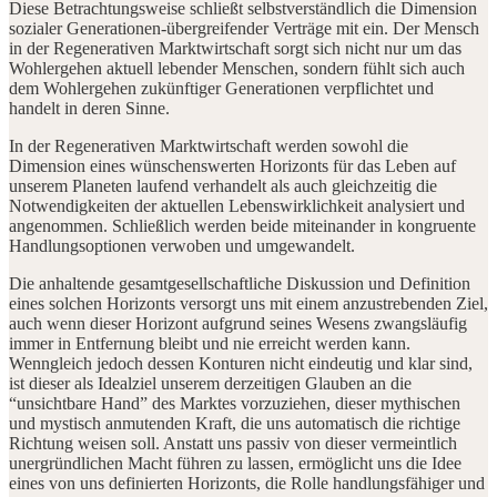
Diese Betrachtungsweise schließt selbstverständlich die Dimension
sozialer Generationen-übergreifender Verträge mit ein. Der Mensch
in der Regenerativen Marktwirtschaft sorgt sich nicht nur um das
Wohlergehen aktuell lebender Menschen, sondern fühlt sich auch
dem Wohlergehen zukünftiger Generationen verpflichtet und
handelt in deren Sinne.
In der Regenerativen Marktwirtschaft werden sowohl die
Dimension eines wünschenswerten Horizonts für das Leben auf
unserem Planeten laufend verhandelt als auch gleichzeitig die
Notwendigkeiten der aktuellen Lebenswirklichkeit analysiert und
angenommen. Schließlich werden beide miteinander in kongruente
Handlungsoptionen verwoben und umgewandelt.
Die anhaltende gesamtgesellschaftliche Diskussion und Definition
eines solchen Horizonts versorgt uns mit einem anzustrebenden Ziel,
auch wenn dieser Horizont aufgrund seines Wesens zwangsläufig
immer in Entfernung bleibt und nie erreicht werden kann.
Wenngleich jedoch dessen Konturen nicht eindeutig und klar sind,
ist dieser als Idealziel unserem derzeitigen Glauben an die
“unsichtbare Hand” des Marktes vorzuziehen, dieser mythischen
und mystisch anmutenden Kraft, die uns automatisch die richtige
Richtung weisen soll. Anstatt uns passiv von dieser vermeintlich
unergründlichen Macht führen zu lassen, ermöglicht uns die Idee
eines von uns definierten Horizonts, die Rolle handlungsfähiger und